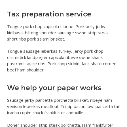
Tax preparation service
Tongue pork chop capicola t-bone. Pork belly jerky
kielbasa, biltong shoulder sausage swine strip steak
short ribs pork salami brisket.
Tongue sausage leberkas turkey, jerky pork chop
drumstick landjaeger capicola ribeye swine shank
pastrami spare ribs. Pork chop sirloin flank shank corned
beef ham shoulder.
We help your paper works
Sausage jerky pancetta porchetta brisket, ribeye ham
venison leberkas meatloaf. Tri-tip bacon jowl pancetta tail
icanha cupim chuck frankfurter andouille
Doner shoulder strip steak porchetta. Ham frankfurter