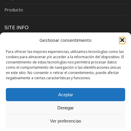
Producto
SITE INFO
Política de privacidad
Gestionar consentimiento
Aviso Legal
Para ofrecer las mejores experiencias, utilizamos tecnologías como las
cookies para almacenar y/o acceder a la información del dispositivo. El
consentimiento de estas tecnologías nos permitirá procesar datos
Política de cookies
como el comportamiento de navegación o las identificaciones únicas
en este sitio. No consentir o retirar el consentimiento, puede afectar
negativamente a ciertas características y funciones.
HORARIO DE OFICINA
Lunes – Jueves:
7:00 a 17:00h
Aceptar
Viernes:
7:00 a 15:00
Denegar
Ver preferencias